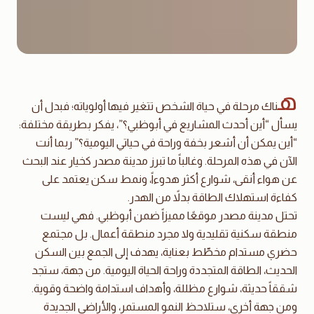
ه
ناك مرحلة في حياة الشخص تتغير فيها أولوياته؛ فبدل أن
يسأل “أين أحدث المشاريع في أبوظبي؟”، يفكر بطريقة مختلفة:
“أين يمكن أن أشعر بخفة وراحة في حياتي اليومية؟” ربما أنت
الآن في هذه المرحلة. وغالباً ما تبرز مدينة مصدر كخيار عند البحث
عن هواء أنقى، شوارع أكثر هدوءاً، ونمط سكن يعتمد على
كفاءة استهلاك الطاقة بدلاً من الهدر.
تحتل مدينة مصدر موقعًا مميزاً ضمن أبوظبي. فهي ليست
منطقة سكنية تقليدية ولا مجرد منطقة أعمال. بل مجتمع
حضري مستدام مخطّط بعناية، يهدف إلى الجمع بين السكن
الحديث، الطاقة المتجددة وراحة الحياة اليومية. من جهة، ستجد
شققاً حديثة، شوارع مظللة، وأهداف استدامة واضحة وقوية.
ومن جهة أخرى، ستلاحظ النمو المستمر، والأراضي الجديدة