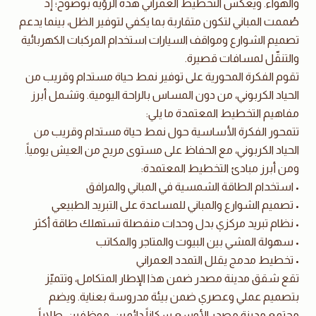
والهواء. ويعكس التخطيط العمراني هذه الرؤية بوضوح؛ إذ
صُممت المباني لتكون متقاربة بما يكفي لتوفير الظل، بينما يدعم
تصميم الشوارع ومواقف السيارات استخدام المركبات الكهربائية
والتنقّل لمسافات قصيرة.
تقوم الفكرة المحورية على توفير نمط حياة مستدام وقريب من
الحياد الكربوني، من دون المساس بالراحة اليومية. وتشمل أبرز
مفاهيم التخطيط المعتمدة ما يلي:
تتمحور الفكرة الأساسية حول نمط حياة مستدام وقريب من
الحياد الكربوني، مع الحفاظ على مستوى مريح من العيش يومياً.
ومن أبرز مبادئ التخطيط المعتمدة:
• استخدام الطاقة الشمسية في المباني والمرافق
• تصميم الشوارع والمباني للمساعدة على التبريد الطبيعي
• نظام تبريد مركزي بدل وحدات منفصلة تستهلك طاقة أكثر
• سهولة المشي بين البيوت والمتاجر والمكاتب
• تخطيط مدمج يقلل التمدد العمراني
تقع شقق مدينة مصدر ضمن هذا الإطار المتكامل، وتتميّز
بتصميم عملي وعصري ضمن بيئة مدروسة بعناية. ويضم
مجتمع مدينة مصدر الأوسع سكاناً دائمين، موظفين، طلاباً،