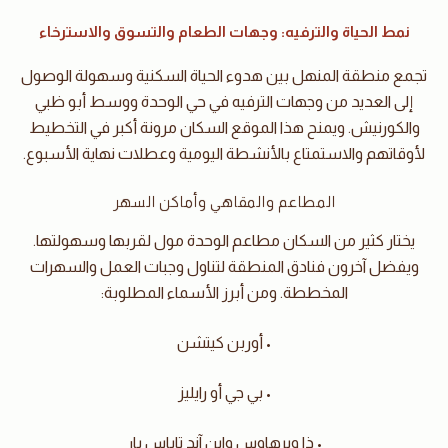
نمط الحياة والترفيه: وجهات الطعام والتسوق والاسترخاء
تجمع منطقة المنهل بين هدوء الحياة السكنية وسهولة الوصول
إلى العديد من وجهات الترفيه في حي الوحدة ووسط أبو ظبي
والكورنيش. ويمنح هذا الموقع السكان مرونة أكبر في التخطيط
لأوقاتهم والاستمتاع بالأنشطة اليومية وعطلات نهاية الأسبوع.
المطاعم والمقاهي وأماكن السهر
يختار كثير من السكان مطاعم الوحدة مول لقربها وسهولتها.
ويفضل آخرون فنادق المنطقة لتناول وجبات العمل والسهرات
المخططة. ومن أبرز الأسماء المطلوبة:
• أوربن كيتشن
• بي جي أو رايليز
• ذا ويرهاوس واين آند تاباس بار