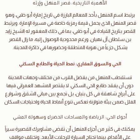
الأهمية التاريخية: قصر المنهل وإرثه
يرتبط اسم المنهل بأحد المعالم البارزة في تاريخ إمارة أبو ظبي، وهو
قصر المنهل الذي يحمل قيمة رمزية خاصة في مسيرة الإمارة. ويرتبط
القصر بتاريخ القيادة في أبو ظبي، بما في ذلك المغفور له الشيخ زايد
بن سلطان آل نهيان. ورغم محدودية الوصول إليه، ما زال القصر
يشكل جزءاً من هوية المنطقة وحضورها في ذاكرة المدينة.
الحي والسوق العقاري: نمط الحياة والطابع السكني
تستقطب المنهل من يفضل القرب من مختلف وجهات المدينة
دون أن يفقد طابع الحي السكني. لا يقتصر المشهد العمراني فيها
على أبراج شاهقة في كل بنيان، بل تجمع بين مباني الشقق وشوارع
الفلل ضمن بيئة متوازنة تعكس تنوع أنماط الحياة واحتياجات السكان
أجواء الحي: الرياضة والمساحات الخضراء وسهولة المشي
يمكنك في كثير من أجزاء المنهل أن تقضي مشاويرك القصيرة سيراً
على الأقدام، بينما تحتاج السيارة للرحلات الأبعد. وتختلف مواقف