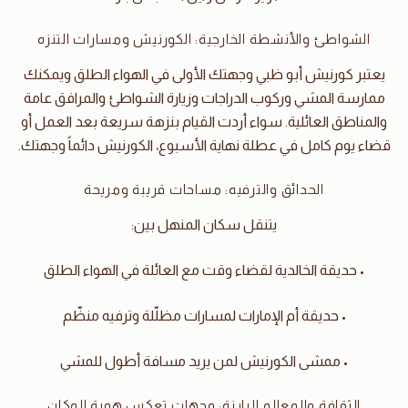
الشواطئ والأنشطة الخارجية: الكورنيش ومسارات التنزه
يعتبر كورنيش أبو ظبي وجهتك الأولى في الهواء الطلق ويمكنك
ممارسة المشي وركوب الدراجات وزيارة الشواطئ والمرافق عامة
والمناطق العائلية. سواء أردت القيام بنزهة سريعة بعد العمل أو
قضاء يوم كامل في عطلة نهاية الأسبوع، الكورنيش دائماً وجهتك.
الحدائق والترفيه: مساحات قريبة ومريحة
يتنقل سكان المنهل بين:
• حديقة الخالدية لقضاء وقت مع العائلة في الهواء الطلق
• حديقة أم الإمارات لمسارات مظلّلة وترفيه منظّم
• ممشى الكورنيش لمن يريد مسافة أطول للمشي
الثقافة والمعالم البارزة: وجهات تعكس هوية المكان