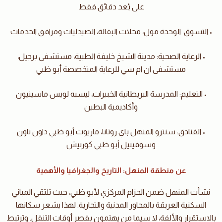
على بُعد دقائق فقط
• التسوق: الوحدة مول، محلات البقالة، الصيدليات ومرافق الخدمات
• الرعاية الصحية: مدينة الشيخ خليفة الطبية، مستشفى برجيل،
مستشفى ان ام سي للرعاية المتخصصة أبو ظبي
• التعليم: المدرسة البريطانية الخبيرات، ليسيه لويس ماسينيون
وأكاديمية البطين
• الفنادق: سنترو المنهل باي روتانا، ماريوت أبو ظبي داون تاون
وسوفيتيل أبو ظبي كورنيش
عن منطقة المنهل: التاريخ والجغرافيا والأهمية
نشأت المنهل ضمن الحزام المركزي لأبو ظبي، حيث تلتقي المباني
السكنية العريقة بالمحاور المدنية والتجارية. لهذا يشعر سكانها
بالاستقرار والألفة، لا سيما من يهتمون بقصر أوقات التنقل. وترتبط