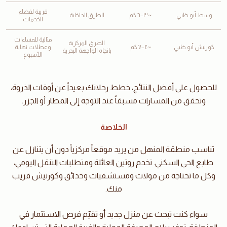
قريبة لقضاء
وسط أبو ظبي
~٣–٦ كم
الطرق الداخلية
الخدمات
مثالية للمساءات
الطرق المركزية
كورنيش أبو ظبي
~٤–٧ كم
وعطلات نهاية
باتجاه الواجهة البحرية
الأسبوع
للحصول على أفضل النتائج، خطط رحلاتك بعيداً عن أوقات الذروة،
وتحقق من المسارات مسبقاً عند التوجه إلى المطار أو الجزر.
الخلاصة
تناسب منطقة المنهل من يريد موقعاً مركزياً دون أن يتنازل عن
طابع الحي السكني. تخدم روتين العائلة ومتطلبات التنقل اليومي،
وكل ما تحتاجه من مولات ومستشفيات وحدائق وكورنيش قريب
منك.
سواء كنت تبحث عن منزل جديد أو تقيّم فرص الاستثمار في