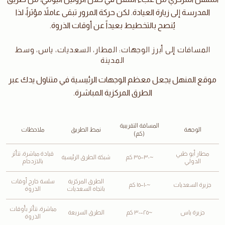
المدرسة إلى زيارة العيادة. لكن حركة المرور تبقى عاملاً مؤثراً، لذا
يُنصح بالتخطيط بعيداً عن أوقات الذروة.
المسافات إلى أبرز الوجهات: المطار، السعديات، ياس، وسط
المدينة
موقع المنهل يجعل معظم الوجهات الرئيسية في متناول يدك عبر
الطرق المركزية المباشرة.
المسافة التقريبية
الوجهة
نمط الطريق
ملاحظات
(كم)
مطار أبو ظبي
قيادة مباشرة، تتأثر
~٣٠–٣٥ كم
شبكة الطرق الرئيسية
الدولي
بالازدحام
الطرق المركزية
سلسة خارج أوقات
جزيرة السعديات
~١٠–١٥ كم
باتجاه السعديات
الذروة
مباشرة، تتأثر بأوقات
جزيرة ياس
~٢٥–٣٠ كم
الطرق السريعة
الذروة