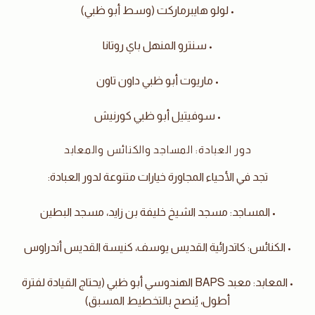
• لولو هايبرماركت (وسط أبو ظبي)
• سنترو المنهل باي روتانا
• ماريوت أبو ظبي داون تاون
• سوفيتيل أبو ظبي كورنيش
دور العبادة: المساجد والكنائس والمعابد
تجد في الأحياء المجاورة خيارات متنوعة لدور العبادة:
• المساجد: مسجد الشيخ خليفة بن زايد، مسجد البطين
• الكنائس: كاتدرائية القديس يوسف، كنيسة القديس أندراوس
• المعابد: معبد BAPS الهندوسي أبو ظبي (يحتاج القيادة لفترة
أطول، يُنصح بالتخطيط المسبق)